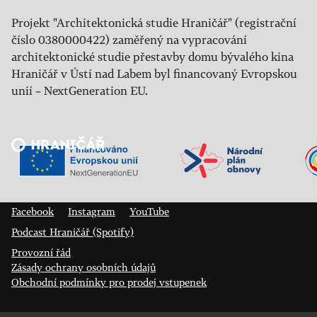
Projekt "Architektonická studie Hraničář" (registrační
číslo 0380000422) zaměřený na vypracování
architektonické studie přestavby domu bývalého kina
Hraničář v Ústí nad Labem byl financovaný Evropskou
unií – NextGeneration EU.
Veřejný sál Hraničář, spolek
Prokopa Diviše 1812/7
400 01 Ústí nad Labem
Facebook
Instagram
YouTube
Podcast Hraničář (Spotify)
Provozní řád
Zásady ochrany osobních údajů
Obchodní podmínky pro prodej vstupenek