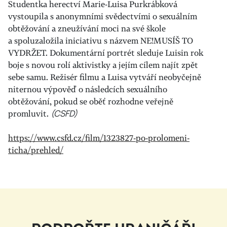
Studentka herectví
Marie-Luisa Purkrábková
vystoupila s anonymními svědectvími o sexuálním
obtěžování a zneužívání moci na své škole
a spoluzaložila iniciativu s názvem NE!MUSÍŠ TO
VYDRŽET. Dokumentární portrét sleduje Luisin rok
boje s novou rolí aktivistky a jejím cílem najít zpět
sebe samu. Režisér filmu a Luisa vytváří neobyčejně
niternou výpověď o následcích sexuálního
obtěžování, pokud se oběť rozhodne veřejně
promluvit.
(CSFD)
https://www.csfd.cz/film/1323827-po-prolomeni-
ticha/prehled/