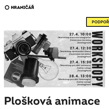
PODPOŘ
Plošková animace