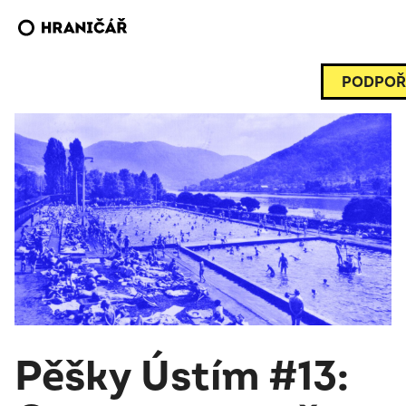
PODPOŘ
Pěšky Ústím #13: