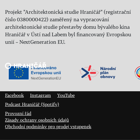
Projekt "Architektonická studie Hraničář" (registrační
číslo 0380000422) zaměřený na vypracování
architektonické studie přestavby domu bývalého kina
Hraničář v Ústí nad Labem byl financovaný Evropskou
unií – NextGeneration EU.
Veřejný sál Hraničář, spolek
Prokopa Diviše 1812/7
400 01 Ústí nad Labem
Facebook
Instagram
YouTube
Podcast Hraničář (Spotify)
Provozní řád
Zásady ochrany osobních údajů
Obchodní podmínky pro prodej vstupenek