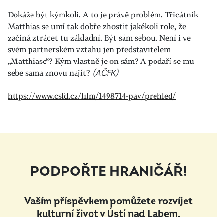
Dokáže být kýmkoli. A to je právě problém. Třicátník
Matthias se umí tak dobře zhostit jakékoli role, že
začíná ztrácet tu základní. Být sám sebou. Není i ve
svém partnerském vztahu jen představitelem
„Matthiase“? Kým vlastně je on sám? A podaří se mu
sebe sama znovu najít?
(AČFK)
https://www.csfd.cz/film/1498714-pav/prehled/
PODPOŘTE HRANIČÁŘ!
Vaším příspěvkem pomůžete rozvíjet
kulturní život v Ústí nad Labem.