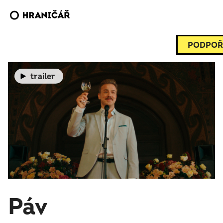
PODPOŘ
trailer
Páv