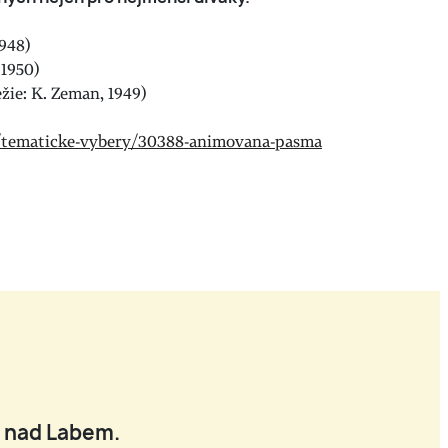
1948)
 1950)
žie: K. Zeman, 1949)
ce/tematicke-vybery/30388-animovana-pasma
í nad Labem.