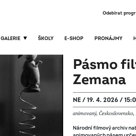
Odebírat prog
GALERIE
ŠKOLY
E-SHOP
PRONÁJMY
Pásmo fi
Zemana
NE / 19. 4. 2026 / 15:
animovaný, Československo, 1
Národní filmový archiv nab
animovaných pásem určený