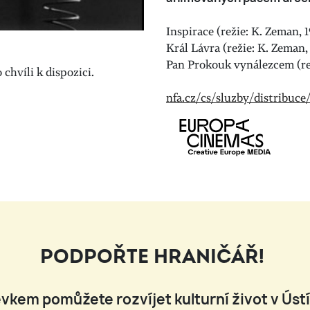
Inspirace (režie: K. Zeman, 
Král Lávra (režie: K. Zeman,
Pan Prokouk vynálezcem (re
chvíli k dispozici.
nfa.cz/cs/sluzby/distribu
PODPOŘTE HRANIČÁŘ!
vkem pomůžete rozvíjet kulturní život v Úst