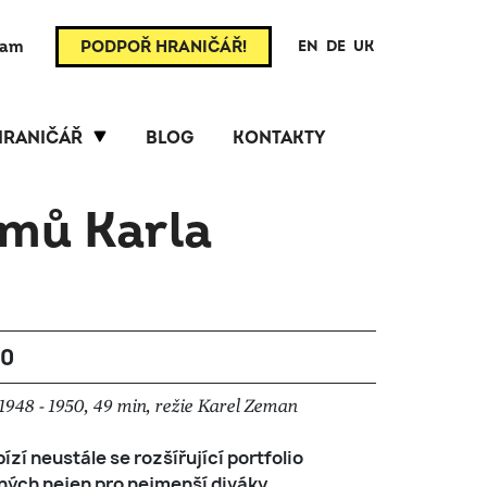
ram
PODPOŘ HRANIČÁŘ!
EN
DE
UK
HRANIČÁŘ
BLOG
KONTAKTY
lmů Karla
00
948 - 1950, 49 min, režie Karel Zeman
ízí neustále se rozšířující portfolio
ch nejen pro nejmenší diváky.