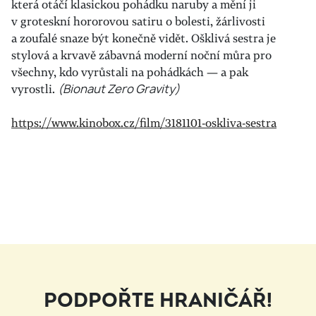
která otáčí klasickou pohádku naruby a mění ji
v groteskní hororovou satiru o bolesti, žárlivosti
a zoufalé snaze být konečně vidět. Ošklivá sestra je
stylová a krvavě zábavná moderní noční můra pro
všechny, kdo vyrůstali na pohádkách — a pak
vyrostli.
(Bionaut Zero Gravity)
https://www.kinobox.cz/film/3181101-oskliva-sestra
PODPOŘTE HRANIČÁŘ!