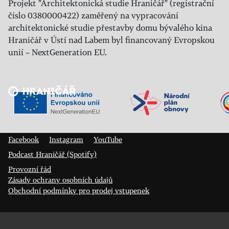
Projekt "Architektonická studie Hraničář" (registrační
číslo 0380000422) zaměřený na vypracování
architektonické studie přestavby domu bývalého kina
Hraničář v Ústí nad Labem byl financovaný Evropskou
unií – NextGeneration EU.
Veřejný sál Hraničář, spolek
Prokopa Diviše 1812/7
400 01 Ústí nad Labem
Facebook
Instagram
YouTube
Podcast Hraničář (Spotify)
Provozní řád
Zásady ochrany osobních údajů
Obchodní podmínky pro prodej vstupenek