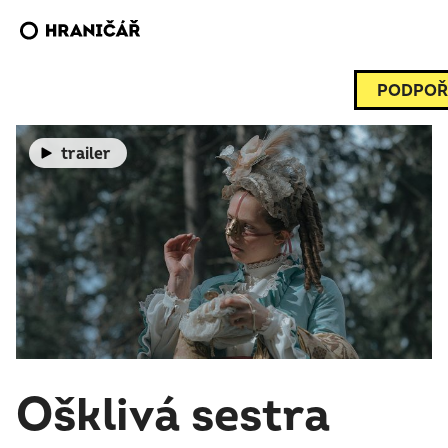
PODPOŘ
trailer
Ošklivá sestra