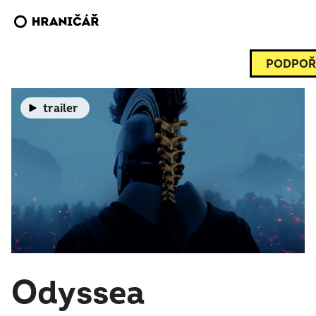
PODPOŘ
trailer
Odyssea