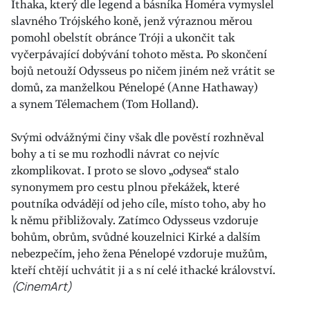
Ithaka, který dle legend a básníka Homéra vymyslel
slavného Trójského koně, jenž výraznou měrou
pomohl obelstít obránce Tróji a ukončit tak
vyčerpávající dobývání tohoto města. Po skončení
bojů netouží Odysseus po ničem jiném než vrátit se
domů, za manželkou Pénelopé (Anne Hathaway)
a synem Télemachem (Tom Holland).
Svými odvážnými činy však dle pověstí rozhněval
bohy a ti se mu rozhodli návrat co nejvíc
zkomplikovat. I proto se slovo „odysea“ stalo
synonymem pro cestu plnou překážek, které
poutníka odvádějí od jeho cíle, místo toho, aby ho
k němu přibližovaly. Zatímco Odysseus vzdoruje
bohům, obrům, svůdné kouzelnici Kirké a dalším
nebezpečím, jeho žena Pénelopé vzdoruje mužům,
kteří chtějí uchvátit ji a s ní celé ithacké království.
(CinemArt)