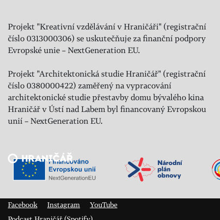
Projekt "Kreativní vzdělávání v Hraničáři" (registrační
číslo 0313000306) se uskutečňuje za finanční podpory
Evropské unie – NextGeneration EU.
Projekt "Architektonická studie Hraničář" (registrační
číslo 0380000422) zaměřený na vypracování
architektonické studie přestavby domu bývalého kina
Hraničář v Ústí nad Labem byl financovaný Evropskou
unií – NextGeneration EU.
Veřejný sál Hraničář, spolek
Prokopa Diviše 1812/7
400 01 Ústí nad Labem
Facebook
Instagram
YouTube
Podcast Hraničář (Spotify)