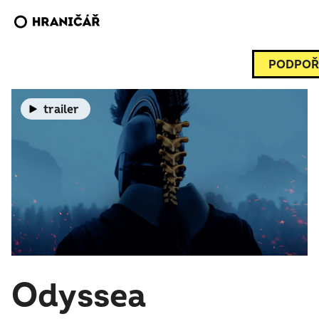
PODPOŘ
trailer
Odyssea