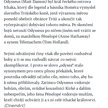
Odysseus (Matt Damon) byl král řeckého ostrova
Ithaka, který dle legend a básníka Homéra vymyslel
slavného Trójského koně, jenž výraznou měrou
pomohl obelstít obránce Tróji a ukončit tak
vyčerpávající dobývání tohoto města. Po skončení
bojů netouží Odysseus po ničem jiném než vrátit se
domů, za manželkou Pénelopé (Anne Hathaway)
a synem Télemachem (Tom Holland).
Svými odvážnými činy však dle pověstí rozhněval
bohy a ti se mu rozhodli návrat co nejvíc
zkomplikovat. I proto se slovo „odysea“ stalo
synonymem pro cestu plnou překážek, které
poutníka odvádějí od jeho cíle, místo toho, aby ho
k němu přibližovaly. Zatímco Odysseus vzdoruje
bohům, obrům, svůdné kouzelnici Kirké a dalším
nebezpečím, jeho žena Pénelopé vzdoruje mužům,
kteří chtějí uchvátit ji a s ní celé ithacké království.
(CinemArt)