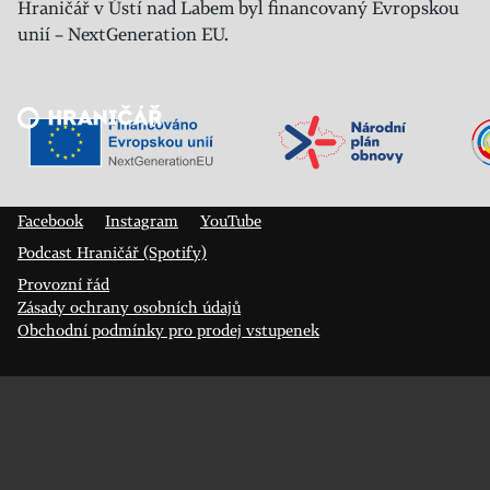
Hraničář v Ústí nad Labem byl financovaný Evropskou
unií – NextGeneration EU.
Veřejný sál Hraničář, spolek
Prokopa Diviše 1812/7
400 01 Ústí nad Labem
Facebook
Instagram
YouTube
Podcast Hraničář (Spotify)
Provozní řád
Zásady ochrany osobních údajů
Obchodní podmínky pro prodej vstupenek