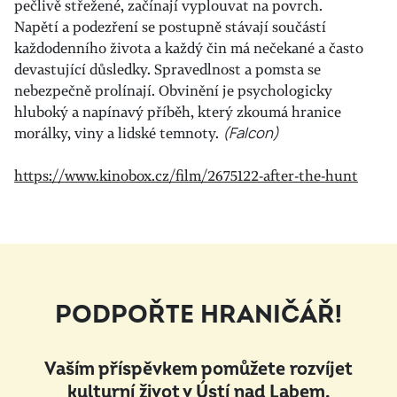
pečlivě střežené, začínají vyplouvat na povrch.
Napětí a podezření se postupně stávají součástí
každodenního života a každý čin má nečekané a často
devastující důsledky. Spravedlnost a pomsta se
nebezpečně prolínají. Obvinění je psychologicky
hluboký a napínavý příběh, který zkoumá hranice
morálky, viny a lidské temnoty.
(Falcon)
https://www.kinobox.cz/film/2675122-after-the-hunt
PODPOŘTE HRANIČÁŘ!
Vaším příspěvkem pomůžete rozvíjet
kulturní život v Ústí nad Labem.