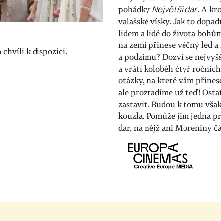
pohádky
Největší dar
. A kr
valašské vísky. Jak to dopad
lidem a lidé do života bohů
na zemi přinese věčný led a
chvíli k dispozici.
a podzimu? Dozví se nejvyšš
a vrátí koloběh čtyř ročníc
otázky, na které vám přine
ale prozradíme už teď! Os
zastavit. Budou k tomu však
kouzla. Pomůže jim jedna pr
dar, na nějž ani Moreniny č