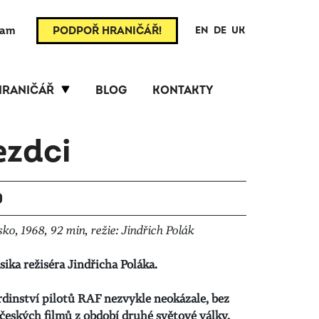
ram
PODPOŘ HRANIČÁŘ!
EN
DE
UK
HRANIČÁŘ
BLOG
KONTAKTY
ezdci
0
ko, 1968, 92 min, režie: Jindřich Polák
ika režiséra Jindřicha Poláka.
hrdinství pilotů RAF nezvykle neokázale, bez
eských filmů z období druhé světové války.