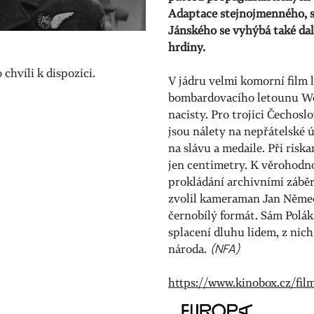
Adaptace stejnojmenného, s
Jánského se vyhýbá také dal
hrdiny.
chvíli k dispozici.
V jádru velmi komorní film 
bombardovacího letounu Wel
nacisty. Pro trojici Čechos
jsou nálety na nepřátelské 
na slávu a medaile. Při risk
jen centimetry. K věrohodno
prokládání archivními záběr
zvolil kameraman Jan Němeč
černobílý formát. Sám Polák
splacení dluhu lidem, z nic
národa.
(NFA)
https://www.kinobox.cz/film