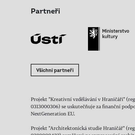
Partneři
Všichni partneři
Projekt "Kreativní vzdělávání v Hraničáři" (reg
0313000306) se uskutečňuje za finanční podpo
NextGeneration EU.
Projekt "Architektonická studie Hraničář" (regi