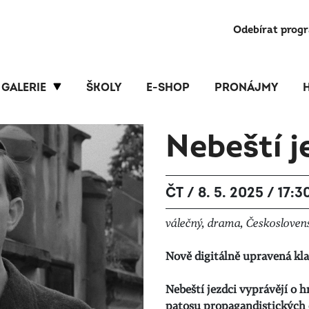
Odebírat prog
GALERIE
ŠKOLY
E-SHOP
PRONÁJMY
Nebeští j
ČT / 8. 5. 2025 / 17:3
válečný, drama, Českoslovens
Nově digitálně upravená klas
Nebeští jezdci vyprávějí o 
patosu propagandistických č