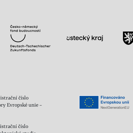
istrační číslo
ry Evropské unie –
strační číslo