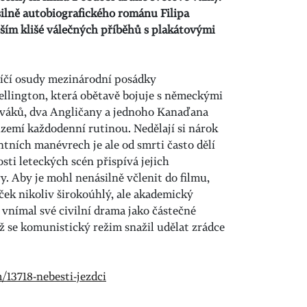
ilně autobiografického románu Filipa
ším klišé válečných příběhů s plakátovými
líčí osudy mezinárodní posádky
lington, která obětavě bojuje s německými
lováků, dva Angličany a jednoho Kanaďana
území každodenní rutinou. Nedělají si nárok
antních manévrech je ale od smrti často dělí
sti leteckých scén přispívá jejich
y. Aby je mohl nenásilně včlenit do filmu,
ek nikoliv širokoúhlý, ale akademický
 vnímal své civilní drama jako částečné
hž se komunistický režim snažil udělat zrádce
/13718-nebesti-jezdci