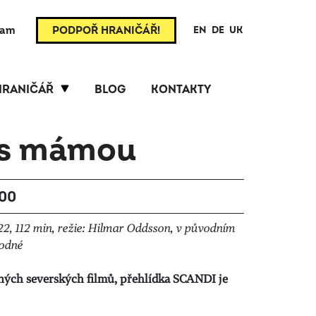
ram
PODPOŘ HRANIČÁŘ!
EN
DE
UK
HRANIČÁŘ
BLOG
KONTAKTY
 s mámou
:00
2, 112 min, režie: Hilmar Oddsson, v původním
hodné
ných severských filmů, přehlídka SCANDI je