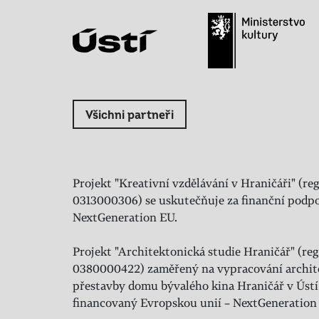
Všichni partneři
Projekt "Kreativní vzdělávání v Hraničáři" (reg
0313000306) se uskutečňuje za finanční podpo
NextGeneration EU.
Projekt "Architektonická studie Hraničář" (regi
0380000422) zaměřený na vypracování archit
přestavby domu bývalého kina Hraničář v Ústí
financovaný Evropskou unií – NextGeneration