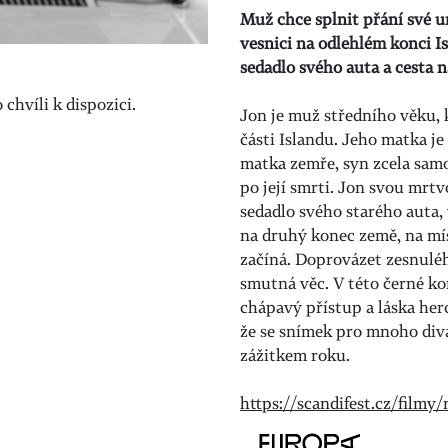
Muž chce splnit přání své um
vesnici na odlehlém konci I
sedadlo svého auta a cesta
chvíli k dispozici.
Jon je muž středního věku, 
části Islandu. Jeho matka je
matka zemře, syn zcela sam
po její smrti. Jon svou mrtv
sedadlo svého starého auta,
na druhý konec země, na mís
začíná. Doprovázet zesnuléh
smutná věc. V této černé ko
chápavý přístup a láska her
že se snímek pro mnoho div
zážitkem roku.
https://scandifest.cz/filmy