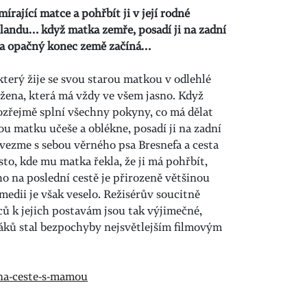
írající matce a pohřbít ji v její rodné
slandu… když matka zemře, posadí ji na zadní
 na opačný konec země začíná…
který žije se svou starou matkou v odlehlé
 žena, která má vždy ve všem jasno. Když
ozřejmě splní všechny pokyny, co má dělat
ou matku učeše a oblékne, posadí ji na zadní
 vezme s sebou věrného psa Bresnefa a cesta
to, kde mu matka řekla, že ji má pohřbít,
o na poslední cestě je přirozeně většinou
medii je však veselo. Režisérův soucitně
ců k jejich postavám jsou tak výjimečné,
áků stal bezpochyby nejsvětlejším filmovým
/na-ceste-s-mamou