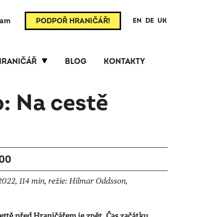
ram
PODPOŘ HRANIČÁŘ!
EN
DE
UK
HRANIČÁŘ
BLOG
KONTAKTY
o: Na cestě
:00
2022, 114 min, režie: Hilmar Oddsson,
ettě před Hraničářem je zpět.
Čas začátku