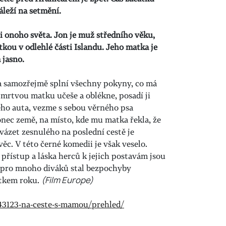
áleží na setmění.
i onoho světa. Jon je muž středního věku,
tkou v odlehlé části Islandu. Jeho matka je
 jasno.
a samozřejmě splní všechny pokyny, co má
u mrtvou matku učeše a oblékne, posadí ji
ého auta, vezme s sebou věrného psa
onec země, na místo, kde mu matka řekla, že
vázet zesnulého na poslední cestě je
ěc. V této černé komedii je však veselo.
přístup a láska herců k jejich postavám jsou
k pro mnoho diváků stal bezpochyby
itkem roku.
(Film Europe)
243123-na-ceste-s-mamou/prehled/