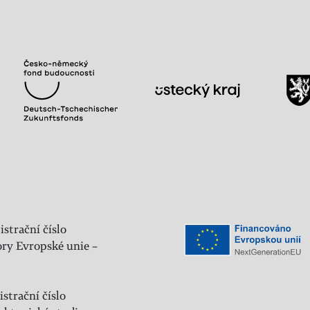
istrační číslo
ry Evropské unie –
strační číslo