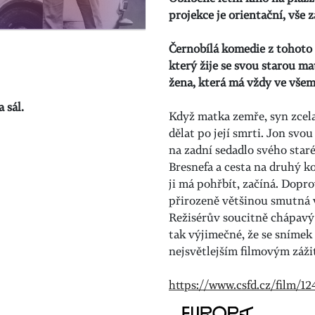
projekce je orientační, vše z
Černobílá komedie z tohoto 
který žije se svou starou ma
žena, která má vždy ve všem
 sál.
Když matka zemře, syn zcel
dělat po její smrti. Jon svo
na zadní sedadlo svého star
Bresnefa a cesta na druhý k
ji má pohřbít, začíná. Dopro
přirozeně většinou smutná v
Režisérův soucitně chápavý 
tak výjimečné, že se sníme
nejsvětlejším filmovým záž
https://www.csfd.cz/film/1