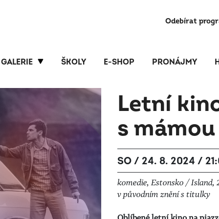
Odebírat prog
GALERIE
ŠKOLY
E-SHOP
PRONÁJMY
Letní kin
s mámou
SO / 24. 8. 2024 / 21
komedie, Estonsko / Island, 
v původním znění s titulky
Oblíbené letní kino na piazz