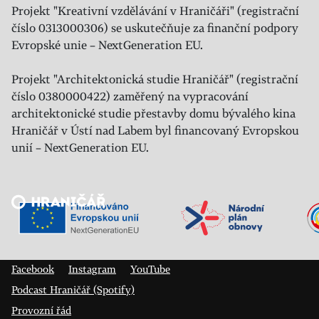
Projekt "Kreativní vzdělávání v Hraničáři" (registrační
číslo 0313000306) se uskutečňuje za finanční podpory
Evropské unie – NextGeneration EU.
Projekt "Architektonická studie Hraničář" (registrační
číslo 0380000422) zaměřený na vypracování
architektonické studie přestavby domu bývalého kina
Hraničář v Ústí nad Labem byl financovaný Evropskou
unií – NextGeneration EU.
Veřejný sál Hraničář, spolek
Prokopa Diviše 1812/7
400 01 Ústí nad Labem
Facebook
Instagram
YouTube
Podcast Hraničář (Spotify)
Provozní řád