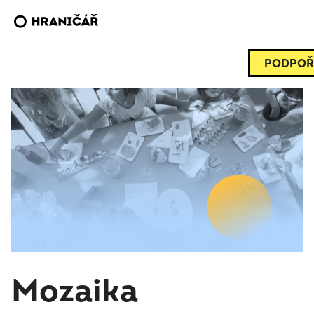
PODPOŘ
Mozaika