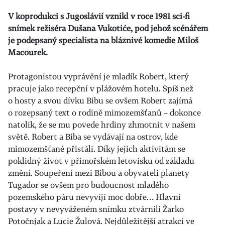
V koprodukci s Jugoslávií vznikl v roce 1981 sci-fi
snímek režiséra Dušana Vukotiće, pod jehož scénářem
je podepsaný specialista na bláznivé komedie Miloš
Macourek.
Protagonistou vyprávění je mladík Robert, který
pracuje jako recepční v plážovém hotelu. Spíš než
o hosty a svou dívku Bibu se ovšem Robert zajímá
o rozepsaný text o rodině mimozemšťanů – dokonce
natolik, že se mu povede hrdiny zhmotnit v našem
světě. Robert a Biba se vydávají na ostrov, kde
mimozemšťané přistáli. Díky jejich aktivitám se
poklidný život v přímořském letovisku od základu
změní. Soupeření mezi Bibou a obyvateli planety
Tugador se ovšem pro budoucnost mladého
pozemského páru nevyvíjí moc dobře… Hlavní
postavy v nevyváženém snímku ztvárnili Žarko
Potočnjak a Lucie Žulová. Nejdůležitější atrakcí ve