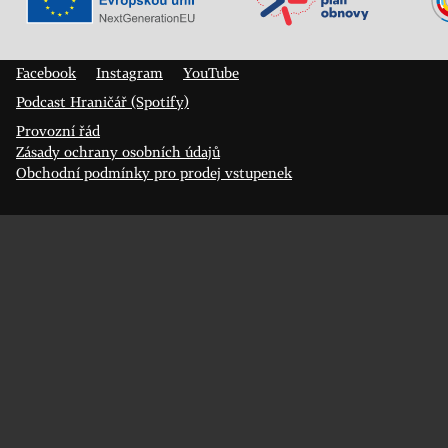
Veřejný sál Hraničář, spolek
Prokopa Diviše 1812/7
400 01 Ústí nad Labem
Facebook
Instagram
YouTube
Podcast Hraničář (Spotify)
Provozní řád
Zásady ochrany osobních údajů
Obchodní podmínky pro prodej vstupenek