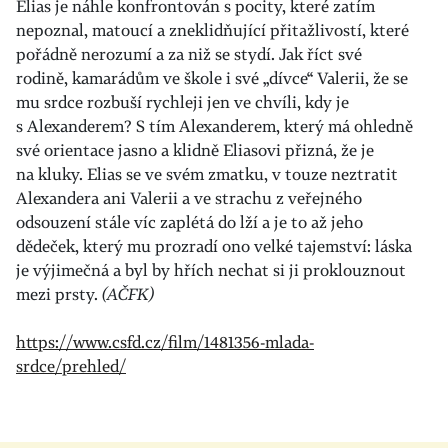
Elias je náhle konfrontován s pocity, které zatím
nepoznal, matoucí a zneklidňující přitažlivostí, které
pořádně nerozumí a za niž se stydí. Jak říct své
rodině, kamarádům ve škole i své „dívce“ Valerii, že se
mu srdce rozbuší rychleji jen ve chvíli, kdy je
s Alexanderem? S tím Alexanderem, který má ohledně
své orientace jasno a klidně Eliasovi přizná, že je
na kluky. Elias se ve svém zmatku, v touze neztratit
Alexandera ani Valerii a ve strachu z veřejného
odsouzení stále víc zaplétá do lží a je to až jeho
dědeček, který mu prozradí ono velké tajemství: láska
je výjimečná a byl by hřích nechat si ji proklouznout
mezi prsty.
(AČFK)
https://www.csfd.cz/film/1481356-mlada-
srdce/prehled/