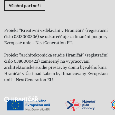
Všichni partneři
Projekt "Kreativní vzdělávání v Hraničáři" (registrační
číslo 0313000306) se uskutečňuje za finanční podpory
Evropské unie – NextGeneration EU.
Projekt "Architektonická studie Hraničář" (registrační
číslo 0380000422) zaměřený na vypracování
architektonické studie přestavby domu bývalého kina
Hraničář v Ústí nad Labem byl financovaný Evropskou
unií – NextGeneration EU.
Veřejný sál Hraničář, spolek
Prokopa Diviše 1812/7