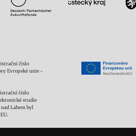
istrační číslo
ry Evropské unie –
strační číslo
ektonické studie
 nad Labem byl
 EU.