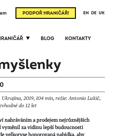
ram
PODPOŘ HRANIČÁŘ!
EN
DE
UK
HRANIČÁŘ
BLOG
KONTAKTY
 myšlenky
30
Ukrajina, 2019, 104 min, režie: Antonio Lukič,
nevhodné do 12 let
iví nahráváním a prodejem nejrůznějších
d vyměnil za vidinu lepší budoucnosti
jde velkoryse honorovaná nabídka, aby