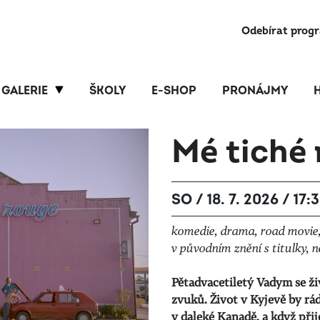
Odebírat prog
GALERIE
ŠKOLY
E-SHOP
PRONÁJMY
Mé tiché
SO / 18. 7. 2026 / 17:
komedie, drama, road movie, 
v původním znění s titulky, 
Pětadvacetiletý Vadym se ž
zvuků. Život v Kyjevě by rá
v daleké Kanadě, a když při