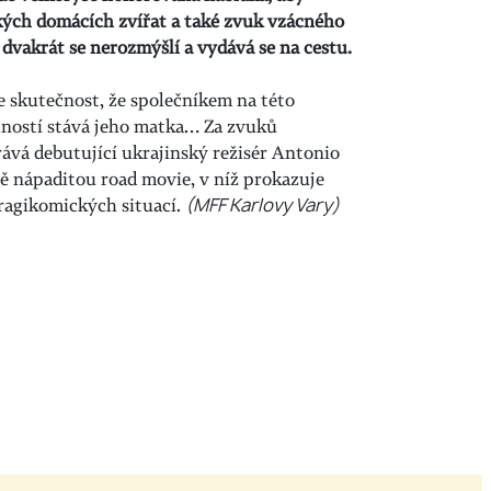
ých domácích zvířat a také zvuk vzácného
, dvakrát se nerozmýšlí a vydává se na cestu.
e skutečnost, že společníkem na této
ností stává jeho matka… Za zvuků
ává debutující ukrajinský režisér Antonio
ě nápaditou road movie, v níž prokazuje
ragikomických situací.
(MFF Karlovy Vary)