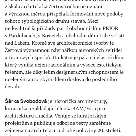
získala architektka Žertová odborné uznání
a výraznou měrou přispěla k formování nové podoby
tohoto typologického druhu staveb. Mezi
nejkvalitnější příklady patří obchodní dům PRIOR
v Pardubicích, v Košicích a obchodní dům Labe v Ústí
nad Labem. Kromě své architektonické tvorby je
Žertová významnou návrhářkou autorských svítidel
a titanových šperků. Unikátní je pak její vlastní dům,
který vyniká nejen racionálním a vysoce estetickým
řešením, ale díky jejím designerským schopnostem je
uceleným autorským dílem doslova do posledního
detailu.
Šárka Svobodová
je historička architektury,
kurátorka a zakládající členka 4AM/Fóra pro
architekturu a média. Věnuje se kurátorským
projektům a publikuje odborné texty zaměřené
zejména na architekturu druhé poloviny 20. století.