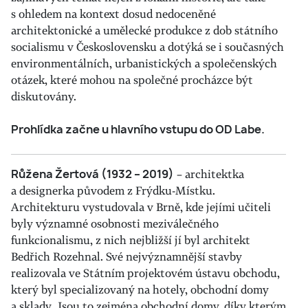
s ohledem na kontext dosud nedoceněné
architektonické a umělecké produkce z dob státního
socialismu v Československu a dotýká se i současných
environmentálních, urbanistických a společenských
otázek, které mohou na společné procházce být
diskutovány.
Prohlídka začne u hlavního vstupu do OD Labe.
Růžena Žertová (1932 – 2019)
– architektka
a designerka původem z Frýdku-Místku.
Architekturu vystudovala v Brně, kde jejími učiteli
byly významné osobnosti meziválečného
funkcionalismu, z nich nejbližší jí byl architekt
Bedřich Rozehnal. Své nejvýznamnější stavby
realizovala ve Státním projektovém ústavu obchodu,
který byl specializovaný na hotely, obchodní domy
a sklady. Jsou to zejména obchodní domy, díky kterým