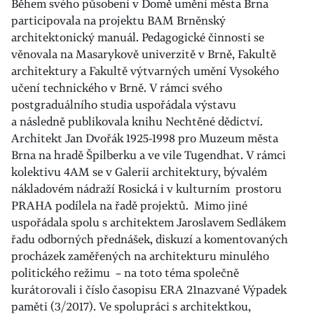
Během svého působení v Domě umění města Brna
participovala na projektu BAM Brněnský
architektonický manuál. Pedagogické činnosti se
věnovala na Masarykově univerzitě v Brně, Fakultě
architektury a Fakultě výtvarných umění Vysokého
učení technického v Brně. V rámci svého
postgraduálního studia uspořádala výstavu
a následně publikovala knihu Nechtěné dědictví.
Architekt Jan Dvořák 1925-1998 pro Muzeum města
Brna na hradě Špilberku a ve vile Tugendhat. V rámci
kolektivu 4AM se v Galerii architektury, bývalém
nákladovém nádraží Rosická i v kulturním prostoru
PRAHA podílela na řadě projektů. Mimo jiné
uspořádala spolu s architektem Jaroslavem Sedlákem
řadu odborných přednášek, diskuzí a komentovaných
procházek zaměřených na architekturu minulého
politického režimu – na toto téma společně
kurátorovali i číslo časopisu ERA 21nazvané Výpadek
paměti (3/2017). Ve spolupráci s architektkou,