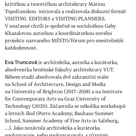
kritičkou a teoretičkou architektury Máriou
Topolčanskou iniciovala a realizovala diskuzní formát
VISITING EDITORS a VISITING PLANNERS.
V současné chvíli je společně se socioložkou Gaby
Khazalovou autorkou a koordinátorkou nového
projektu nazvaného MĚSTO/Fórum pro snesitelnější
každodennost.
Eva Truncová
je architektka, autorka a kurátorka,
absolventka brněnské Fakulty architektury VUT.
Během studií absolvovala dvě zahraniční stáže
na School of Architecture, Design and Media
na University of Brighton (2017–2018) a na Institute
for Contemporary Arts na Graz University of
Technology (2020). Zúčastnila se několika workshopů
a letních škol (Porto Academy, Bauhaus Summer
School, Summer Academy of Fine Arts in Salzburg,
…). Jako nezávislá architektka a kurátorka
spolupracuje, nebo spolupracovala, s různými