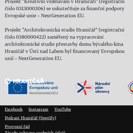
Projekt "Kreativní vzdělávání v Hraničáři" (registrační
číslo 0313000306) se uskutečňuje za finanční podpory
Evropské unie – NextGeneration EU.
Projekt "Architektonická studie Hraničář" (registrační
číslo 0380000422) zaměřený na vypracování
architektonické studie přestavby domu bývalého kina
Hraničář v Ústí nad Labem byl financovaný Evropskou
unií – NextGeneration EU.
Veřejný sál Hraničář, spolek
Prokopa Diviše 1812/7
400 01 Ústí nad Labem
Facebook
Instagram
YouTube
Podcast Hraničář (Spotify)
Provozní řád
Zásady ochrany osobních údajů