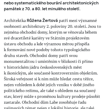
nebo systematického bourání architektonických
památek z 70. a 80. let minulého století.
Architektka
Růžena Žertová
patří mezi významné
osobnosti architektury 2. poloviny 20. století. Jsou to
zejména obchodní domy, kterým se věnovala během
své dvacetileté kariéry ve Státním projektovém
ústavu obchodu a kde výraznou měrou přispěla
k formování nové podoby tohoto typologického
druhu staveb. Obchodní domy patří svou
monumentalitou i umístěním v blízkosti či přímo
v historickém jádru československých měst
k ikonickým, ale současně kontroverzním objektům.
Široká veřejnost si k nim může hledat cestu těžce,
nejen vzhledem k době jejich vzniku v době jiného
politického režimu, ale také s ohledem na současný
stav, který může s proměnou kultury prodeje působit
zastarale. Obchodní dům Labe zosobňuje řadu
zajímavých témat nejen z lokální historie, ale také