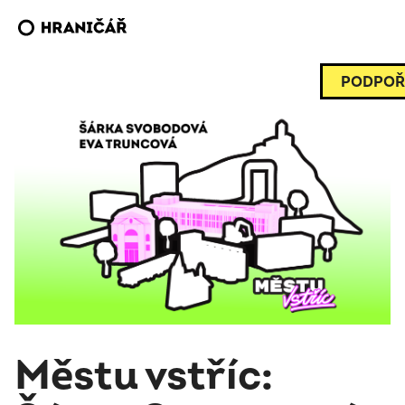
PODPOŘ
Městu vstříc: