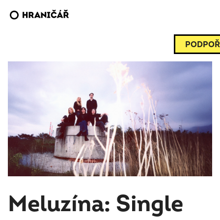
PODPOŘ
Meluzína: Single