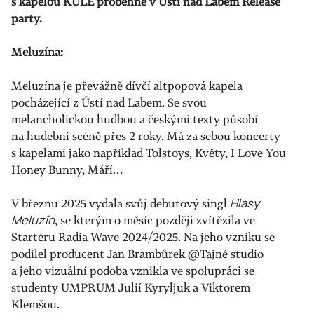
s kapelou KULE proběhne v Ústí nad Labem Release
party.
Meluzína:
Meluzína je převážně dívčí altpopová kapela
pocházející z Ústí nad Labem. Se svou
melancholickou hudbou a českými texty působí
na hudební scéně přes 2 roky. Má za sebou koncerty
s kapelami jako například Tolstoys, Květy, I Love You
Honey Bunny, Máří…
V březnu 2025 vydala svůj debutový singl
Hlasy
Meluzín
, se kterým o měsíc později zvítězila ve
Startéru Radia Wave 2024/2025. Na jeho vzniku se
podílel producent Jan Brambůrek @Tajné studio
a jeho vizuální podoba vznikla ve spolupráci se
studenty UMPRUM Julií Kyryljuk a Viktorem
Klemšou.