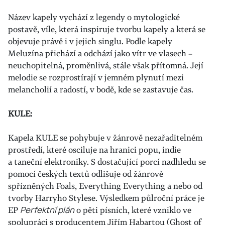
Název kapely vychází z legendy o mytologické
postavě, víle, která inspiruje tvorbu kapely a která se
objevuje právě i v jejich singlu. Podle kapely
Meluzína přichází a odchází jako vítr ve vlasech –
neuchopitelná, proměnlivá, stále však přítomná. Její
melodie se rozprostírají v jemném plynutí mezi
melancholií a radostí, v bodě, kde se zastavuje čas.
KULE:
Kapela KULE se pohybuje v žánrově nezařaditelném
prostředí, které osciluje na hranici popu, indie
a taneční elektroniky. S dostačující porcí nadhledu se
pomocí českých textů odlišuje od žánrově
spřízněných Foals, Everything Everything a nebo od
tvorby Harryho Stylese. Výsledkem půlroční práce je
EP
Perfektní plán
o pěti písních, které vzniklo ve
spolupráci s producentem Jiřím Habartou (Ghost of