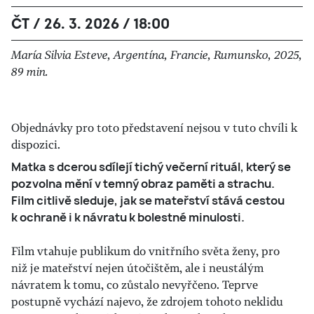
ČT / 26. 3. 2026 / 18:00
María Silvia Esteve, Argentína, Francie, Rumunsko, 2025,
89 min.
Objednávky pro toto představení nejsou v tuto chvíli k
dispozici.
Matka s dcerou sdílejí tichý večerní rituál, který se
pozvolna mění v temný obraz paměti a strachu.
Film citlivě sleduje, jak se mateřství stává cestou
k ochraně i k návratu k bolestné minulosti.
Film vtahuje publikum do vnitřního světa ženy, pro
niž je mateřství nejen útočištěm, ale i neustálým
návratem k tomu, co zůstalo nevyřčeno. Teprve
postupně vychází najevo, že zdrojem tohoto neklidu