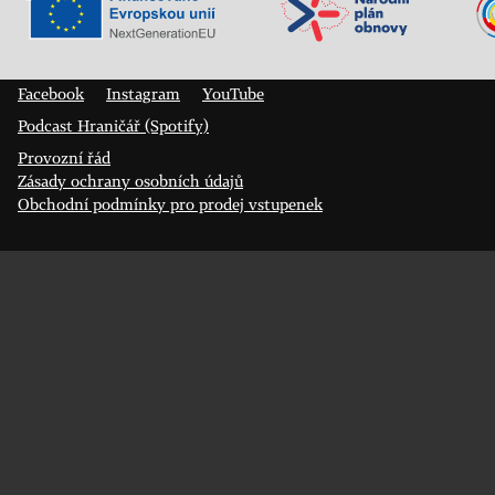
Veřejný sál Hraničář, spolek
Prokopa Diviše 1812/7
400 01 Ústí nad Labem
Facebook
Instagram
YouTube
Podcast Hraničář (Spotify)
Provozní řád
Zásady ochrany osobních údajů
Obchodní podmínky pro prodej vstupenek