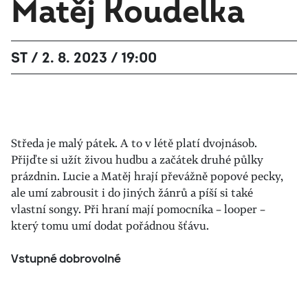
Matěj Koudelka
ST / 2. 8. 2023 / 19:00
Středa je malý pátek. A to v létě platí dvojnásob.
Přijďte si užít živou hudbu a začátek druhé půlky
prázdnin. Lucie a Matěj hrají převážně popové pecky,
ale umí zabrousit i do jiných žánrů a píší si také
vlastní songy. Při hraní mají pomocníka – looper –
který tomu umí dodat pořádnou šťávu.
Vstupné dobrovolné