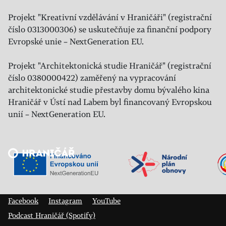
Projekt "Kreativní vzdělávání v Hraničáři" (registrační
číslo 0313000306) se uskutečňuje za finanční podpory
Evropské unie – NextGeneration EU.
Projekt "Architektonická studie Hraničář" (registrační
číslo 0380000422) zaměřený na vypracování
architektonické studie přestavby domu bývalého kina
Hraničář v Ústí nad Labem byl financovaný Evropskou
unií – NextGeneration EU.
Veřejný sál Hraničář, spolek
Prokopa Diviše 1812/7
400 01 Ústí nad Labem
Facebook
Instagram
YouTube
Podcast Hraničář (Spotify)