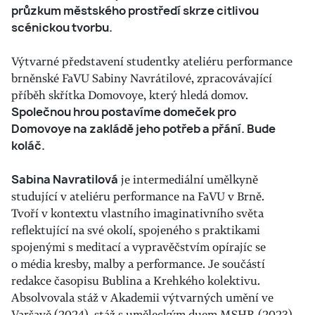
průzkum městského prostředí skrze citlivou
scénickou tvorbu.
Výtvarné představení studentky ateliéru performance
brněnské FaVU Sabiny Navrátilové, zpracovávající
příběh skřítka Domovoye, který hledá domov.
Společnou hrou postavíme domeček pro
Domovoye na zakládě jeho potřeb a přání. Bude
koláč.
Sabina Navratilová
je intermediální umělkyně
studující v ateliéru performance na FaVU v Brně.
Tvoří v kontextu vlastního imaginativního světa
reflektující na své okolí, spojeného s praktikami
spojenými s meditací a vypravěčstvím opírajíc se
o média kresby, malby a performance. Je součástí
redakce časopisu Bublina a Krehkého kolektivu.
Absolvovala stáž v Akademii výtvarných umění ve
Varšavě (2024), stáž s uměleckým duem MSHR (2023)