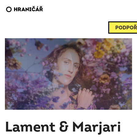
PODPOŘ
Lament & Marjari