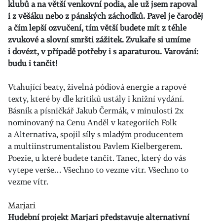
klubů a na větší venkovní podia, ale už jsem rapoval
i z věšáku nebo z pánských záchodků. Pavel je čaroděj
a čím lepší ozvučení, tím větší budete mít z téhle
zvukové a slovní smršti zážitek. Zvukaře si umíme
i dovézt, v případě potřeby i s aparaturou. Varování:
budu i tančit!
Vtahující beaty, živelná pódiová energie a rapové
texty, které by dle kritiků ustály i knižní vydání.
Básník a písničkář Jakub Čermák, v minulosti 2x
nominovaný na Cenu Anděl v kategoriích Folk
a Alternativa, spojil síly s mladým producentem
a multiinstrumentalistou Pavlem Kielbergerem.
Poezie, u které budete tančit. Tanec, který do vás
vytepe verše… Všechno to vezme vítr. Všechno to
vezme vítr.
Marjari
Hudební projekt Marjari představuje alternativní