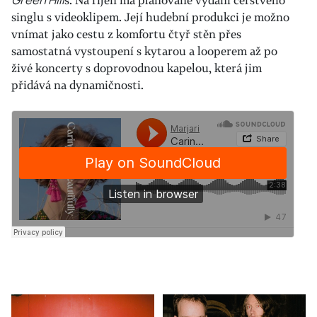
Green Hill
s. Na říjen má plánované vydání čerstvého
singlu s videoklipem. Její hudební produkci je možno
vnímat jako cestu z komfortu čtyř stěn přes
samostatná vystoupení s kytarou a looperem až po
živé koncerty s doprovodnou kapelou, která jim
přidává na dynamičnosti.