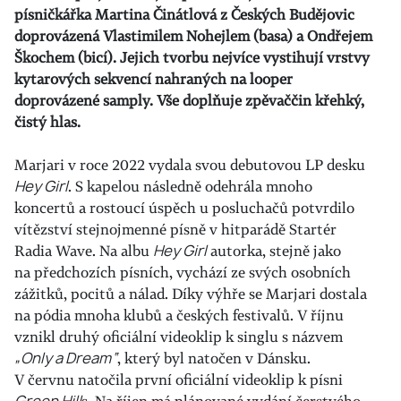
písničkářka Martina Činátlová z Českých Budějovic
doprovázená Vlastimilem Nohejlem (basa) a Ondřejem
Škochem (bicí). Jejich tvorbu nejvíce vystihují vrstvy
kytarových sekvencí nahraných na looper
doprovázené samply. Vše doplňuje zpěvaččin křehký,
čistý hlas.
Marjari v roce 2022 vydala svou debutovou LP desku
Hey Girl
. S kapelou následně odehrála mnoho
koncertů a rostoucí úspěch u posluchačů potvrdilo
vítězství stejnojmenné písně v hitparádě Startér
Radia Wave. Na albu
Hey Girl
autorka, stejně jako
na předchozích písních, vychází ze svých osobních
zážitků, pocitů a nálad. Díky výhře se Marjari dostala
na pódia mnoha klubů a českých festivalů. V říjnu
vznikl druhý oficiální videoklip k singlu s názvem
„Only a Dream“
, který byl natočen v Dánsku.
V červnu natočila první oficiální videoklip k písni