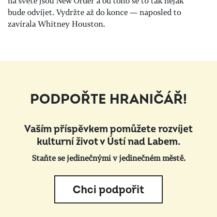
na světě jsou New Order a od toho se to tak nějak
bude odvíjet. Vydržte až do konce — naposled to
zavírala Whitney Houston.
PODPOŘTE HRANIČÁŘ!
Vaším příspěvkem pomůžete rozvíjet
kulturní život v Ústí nad Labem.
Staňte se jedinečnými v jedinečném městě.
Chci podpořit