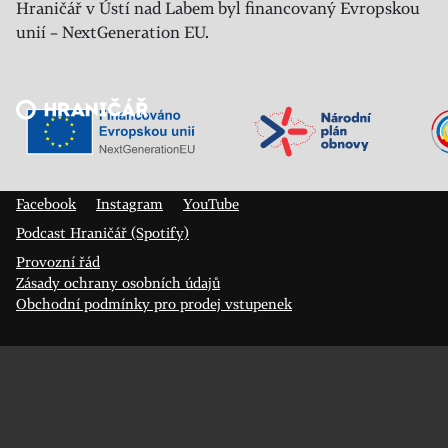
Hraničář v Ústí nad Labem byl financovaný Evropskou
unií – NextGeneration EU.
Veřejný sál Hraničář, spolek
Prokopa Diviše 1812/7
400 01 Ústí nad Labem
Facebook
Instagram
YouTube
Podcast Hraničář (Spotify)
Provozní řád
Zásady ochrany osobních údajů
Obchodní podmínky pro prodej vstupenek