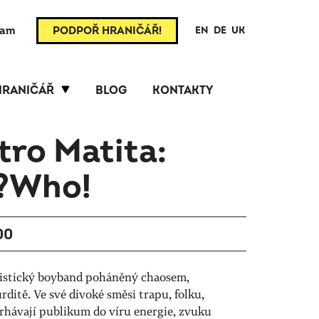
ram
PODPOŘ HRANIČÁŘ!
EN
DE
UK
HRANIČÁŘ
BLOG
KONTAKTY
tro Matita:
?Who!
00
vistický boyband poháněný chaosem,
ditě. Ve své divoké směsi trapu, folku,
rhávají publikum do víru energie, zvuku