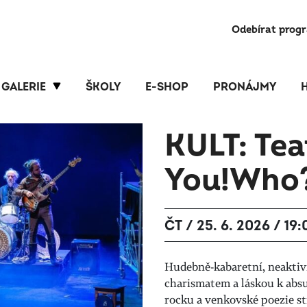
Odebírat prog
GALERIE
ŠKOLY
E-SHOP
PRONÁJMY
KULT: Tea
You!Who
ČT / 25. 6. 2026 / 19:
Hudebně-kabaretní, neakti
charismatem a láskou k absur
rocku a venkovské poezie st