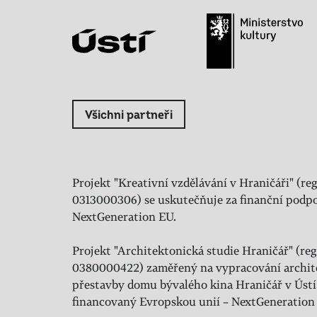
Všichni partneři
Projekt "Kreativní vzdělávání v Hraničáři" (reg
0313000306) se uskutečňuje za finanční podpo
NextGeneration EU.
Projekt "Architektonická studie Hraničář" (regi
0380000422) zaměřený na vypracování archit
přestavby domu bývalého kina Hraničář v Ústí
financovaný Evropskou unií – NextGeneration