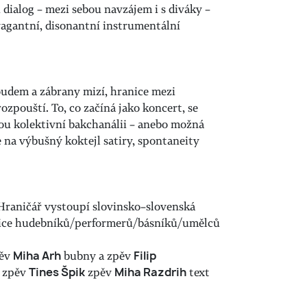
 dialog – mezi sebou navzájem i s diváky –
vagantní, disonantní instrumentální
oudem a zábrany mizí, hranice mezi
ozpouští. To, co začíná jako koncert, se
u kolektivní bakchanálii – anebo možná
e na výbušný koktejl satiry, spontaneity
Hraničář vystoupí slovinsko–slovenská
eřice hudebníků/performerů/básníků/umělců
pěv
Miha Arh
bubny a zpěv
Filip
a zpěv
Tines Špik
zpěv
Miha Razdrih
text