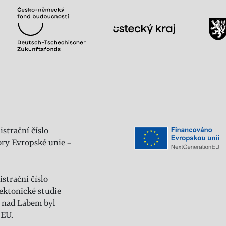
istrační číslo
ry Evropské unie –
strační číslo
ektonické studie
 nad Labem byl
 EU.