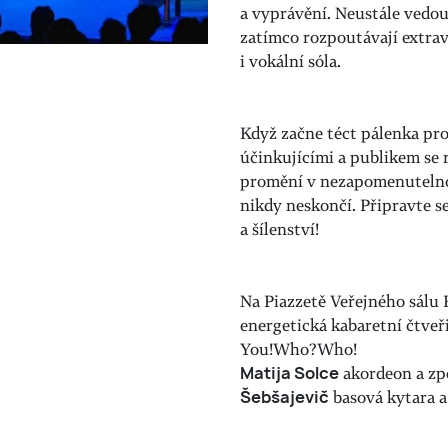
a vyprávění. Neustále vedou
zatímco rozpoutávají extra
i vokální sóla.
Když začne téct pálenka pr
účinkujícími a publikem se r
promění v nezapomenutelno
nikdy neskončí. Připravte s
a šílenství!
Na Piazzetě Veřejného sálu 
energetická kabaretní čtv
You!Who?Who!
Matija Solce
akordeon a z
Šebšajevič
basová kytara 