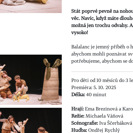
Stát poprvé pevně na nohou
věc. Navíc, když máte dlouhé
možná jen trochu odvahy. Ale
vysoko!
Balalanc je jemný příběh o 
abychom mohli poznávat svě
potřebujeme, abychom se dok
Pro děti od 10 měsíců do 3 le
Premiéra: 5. 10. 2025
Délka:
40 minut
Hrají:
Ema Brezinová a Karo
Režie:
Michaela Váňová
Scénografie:
Iva Ščerbáková
Hudba:
Ondřej Rychlý