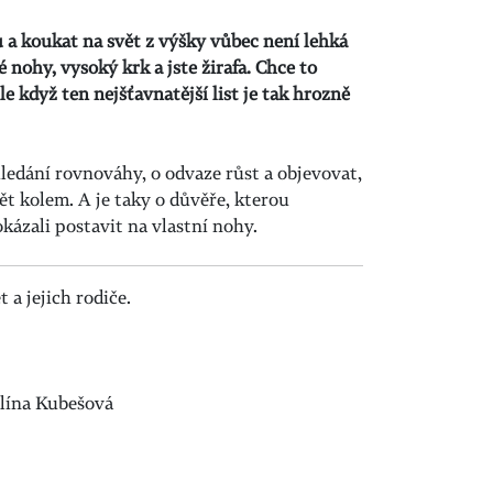
 a koukat na svět z výšky vůbec není lehká
 nohy, vysoký krk a jste žirafa. Chce to
 když ten nejšťavnatější list je tak hrozně
hledání rovnováhy, o odvaze růst a objevovat,
t kolem. A je taky o důvěře, kterou
ázali postavit na vlastní nohy.
t a jejich rodiče.
lína Kubešová