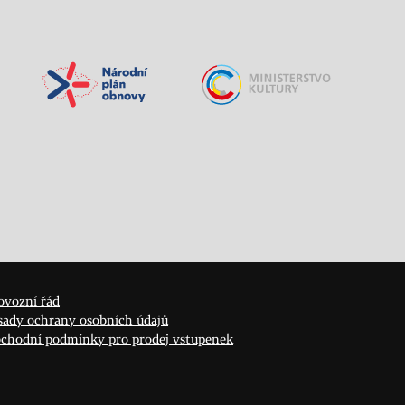
ovozní řád
sady ochrany osobních údajů
chodní podmínky pro prodej vstupenek