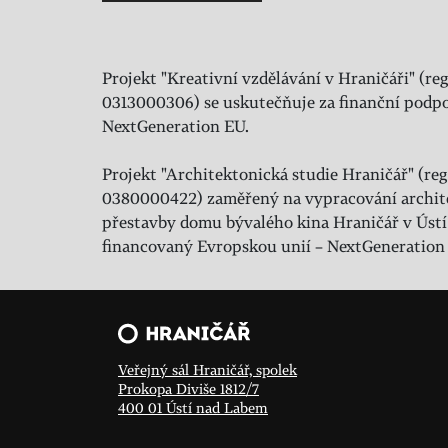
Projekt "Kreativní vzdělávání v Hraničáři" (reg
0313000306) se uskutečňuje za finanční podpo
NextGeneration EU.
Projekt "Architektonická studie Hraničář" (regi
0380000422) zaměřený na vypracování archit
přestavby domu bývalého kina Hraničář v Ústí
financovaný Evropskou unií – NextGeneration
Veřejný sál Hraničář, spolek
Prokopa Diviše 1812/7
400 01 Ústí nad Labem