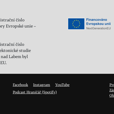
istrační číslo
ry Evropské unie –
strační číslo
ektonické studie
 nad Labem byl
 EU.
Facebook
Instagram
YouTube
Pr
Zá
Podcast Hraničář (Spotify)
Ob