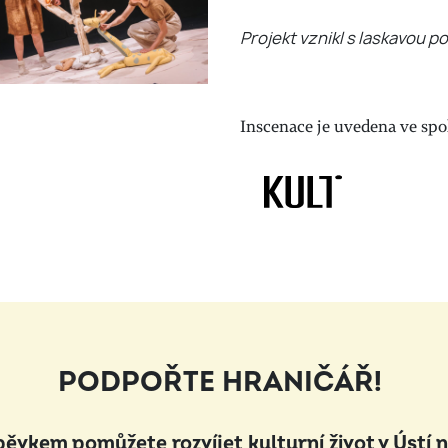
Projekt vznikl s laskavou 
Inscenace je uvedena ve sp
PODPOŘTE HRANIČÁŘ!
pěvkem pomůžete rozvíjet kulturní život v Ústí 