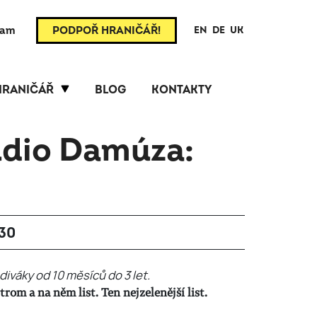
ram
PODPOŘ HRANIČÁŘ!
EN
DE
UK
HRANIČÁŘ
BLOG
KONTAKTY
udio Damúza:
:30
diváky od 10 měsíců do 3 let.
rom a na něm list. Ten nejzelenější list.