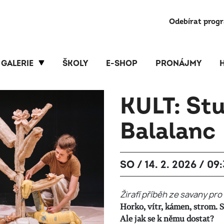
Odebírat prog
GALERIE
ŠKOLY
E-SHOP
PRONÁJMY
KULT: St
Balalanc
SO / 14. 2. 2026 / 09
Žirafí příběh ze savany pro 
Horko, vítr, kámen, strom. St
Ale jak se k němu dostat?