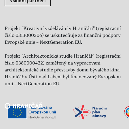
Všichni partneři
Projekt "Kreativní vzdělávání v Hraničáři" (registrační
číslo 0313000306) se uskutečňuje za finanční podpory
Evropské unie – NextGeneration EU.
Projekt "Architektonická studie Hraničář" (registrační
číslo 0380000422) zaměřený na vypracování
architektonické studie přestavby domu bývalého kina
Hraničář v Ústí nad Labem byl financovaný Evropskou
unií – NextGeneration EU.
Veřejný sál Hraničář, spolek
Prokopa Diviše 1812/7
400 01 Ústí nad Labem