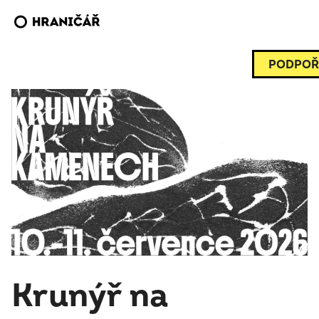
PODPOŘ
Krunýř na