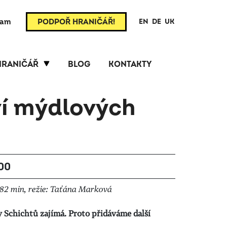
ram
PODPOŘ HRANIČÁŘ!
EN
DE
UK
HRANIČÁŘ
BLOG
KONTAKTY
ví mýdlových
:00
82 min, režie: Taťána Marková
ny Schichtů zajímá. Proto přidáváme další