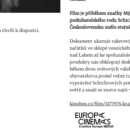
Film je příběhem značky Mýd
podnikatelského rodu Schic
Československu znělo stejně
chvíli k dispozici.
Dokument ukazuje raketový
začátků ve sklepě vesnické
nad Labem až ke spoluzalož
produkty nás obklopují dod
během dvou světových vále
obyvatelstva prošel velmi 
vyprávění Schichtových poto
světě a snaží se znovu najít
kinobox.cz/film/5177975-kr