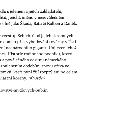
lo s jelenem a jejích zakladatelů,
htů, jejichž jméno v meziválečném
 silně jako Škoda, Baťa či Kolben a Daněk.
 vzestup Schichtů od jejich skromných
ho domku přes vybudování továrny v Ústí
ení nadnárodního gigantu Unilever, jehož
nes. Historie rodinného podniku, který
k a poválečného odsunu německého
turbulentním obdobím, znovu ožívá ve
mků, kteří nyní žijí rozptýleni po celém
 vlastní kořeny.
(Krutón)
alovstvi-mydlovych-bublin