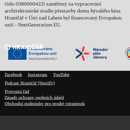
číslo 0380000422) zaměřený na vypracování
architektonické studie přestavby domu bývalého kina
Hraničář v Ústí nad Labem byl financovaný Evropskou
unií – NextGeneration EU.
Veřejný sál Hraničář, spolek
Prokopa Diviše 1812/7
400 01 Ústí nad Labem
Facebook
Instagram
YouTube
Podcast Hraničář (Spotify)
Provozní řád
Zásady ochrany osobních údajů
Obchodní podmínky pro prodej vstupenek