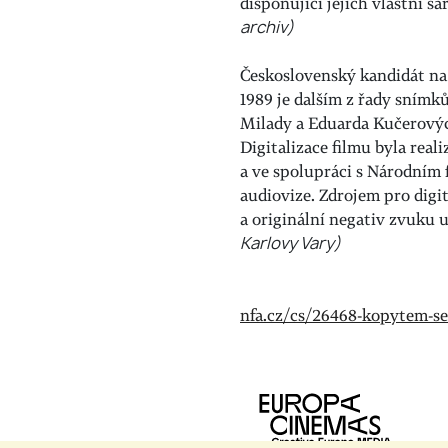
disponující jejich vlastní s
archiv)
Československý kandidát na 
1989 je dalším z řady snímk
Milady a Eduarda Kučerovýc
Digitalizace filmu byla rea
a ve spolupráci s Národním
audiovize. Zdrojem pro digit
a originální negativ zvuku
Karlovy Vary)
nfa.cz/cs/26468-kopytem-