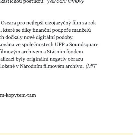
arkastickou poetikou.
(Národní filmový
Oscara pro nejlepší cizojazyčný film za rok
ů, které se díky finanční podpoře manželů
h dočkaly nové digitální podoby.
lizována ve společnostech UPP a Soundsquare
 filmovým archivem a Státním fondem
alizaci byly originální negativ obrazu
 uložené v Národním filmovém archivu.
(MFF
sem-kopytem-tam