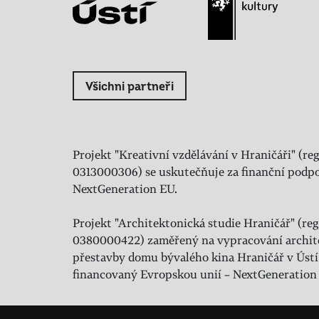
Všichni partneři
Projekt "Kreativní vzdělávání v Hraničáři" (reg
0313000306) se uskutečňuje za finanční podpo
NextGeneration EU.
Projekt "Architektonická studie Hraničář" (regi
0380000422) zaměřený na vypracování archit
přestavby domu bývalého kina Hraničář v Ústí
financovaný Evropskou unií – NextGeneration