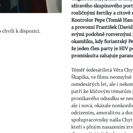
sžíravého skupinového portr
rozličnými žertíky a citově
Kontrolor Pepe (Tomáš Haná
a provozní František (David V
chvíli k dispozici.
svými podobně rozvernými p
okamžiku, kdy furiantský Pep
že jeden člen party je HIV p
promiskuita zahajuje paran
Téměř šedesátiletá Věra Chyt
Škapíka, ve filmu neomylně
osmdesátých let, ale i neko
patří ke klíčovým tématům j
pronikavého odsudku se nest
ale i nová, okázale nonkonf
odcizením, amoralitou a du
spolupracovníky našla Chyti
kteří s plným nasazením ztv