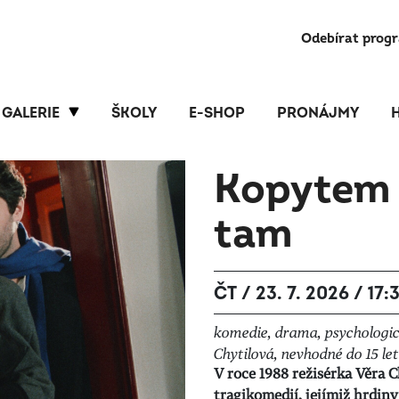
Odebírat prog
GALERIE
ŠKOLY
E-SHOP
PRONÁJMY
Kopytem
tam
ČT / 23. 7. 2026 / 17:
komedie, drama, psychologick
Chytilová, nevhodné do 15 let
V roce 1988 režisérka Věra 
tragikomedií, jejímiž hrdiny