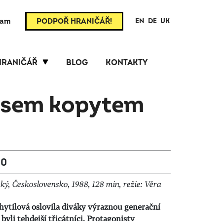
ram
PODPOŘ HRANIČÁŘ!
EN
DE
UK
HRANIČÁŘ
BLOG
KONTAKTY
 sem kopytem
30
ý, Československo, 1988, 128 min, režie: Věra
Chytilová oslovila diváky výraznou generační
 byli tehdejší třicátníci. Protagonisty