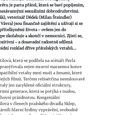
étu je parta přátel, která se baví popíjením,
 nezávaznými sexuálními dobrodružstvími.
k), veterinář Dědek (Milan Šteindler)
ávra) jsou finančně zajištění a užívají si se
řítelkyněmi života – ovšem jen do
e zkolabuje a skončí v nemocnici. Zjistí se,
ozitivní – a dosavadní radostně sdílená
oidní rozklad dříve přátelských vztahů…
ilová, která se podílela na scénáři Pavla
 pranýřovala nejen mravní marasmus konce
mpatibilní vztahy mezi muži a ženami, které
ejích filmů. Terčem režisérčina nesmlouvavě
aly jen zacyklené oficiální struktury,
ormní generace, která se potýká s nudou,
chovní prázdnotou. Kongeniální
lová v členech pražského divadla Sklep,
árnili hlavní hrdiny vyprávění, svobodně