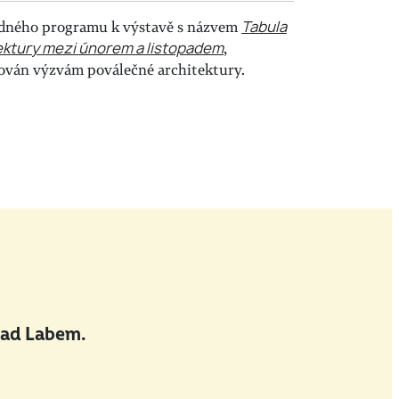
odného programu k výstavě s názvem
Tabula
tektury mezi únorem a listopadem
,
ován výzvám poválečné architektury.
nad Labem.