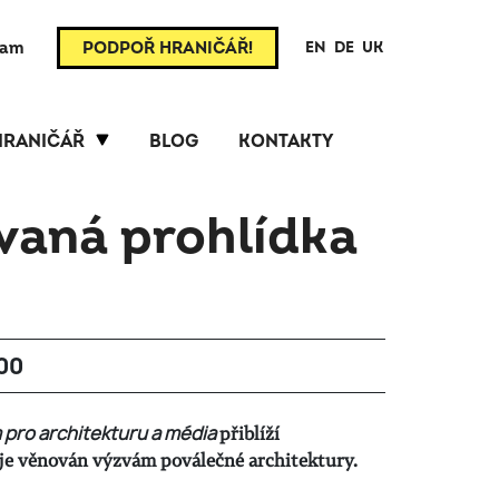
ram
PODPOŘ HRANIČÁŘ!
EN
DE
UK
HRANIČÁŘ
BLOG
KONTAKTY
aná prohlídka
:00
pro architekturu a média
přiblíží
 je věnován výzvám poválečné architektury.