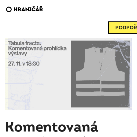
PODPOŘ
Komentovaná