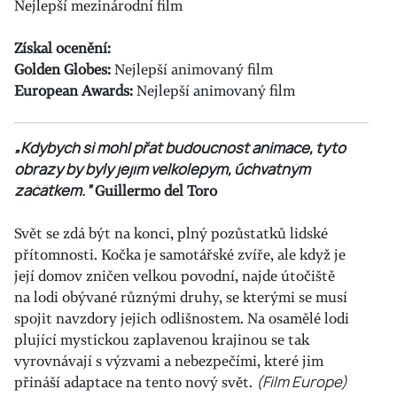
Nejlepší mezinárodní film
Získal ocenění:
Golden Globes:
Nejlepší animovaný film
European Awards:
Nejlepší animovaný film
„Kdybych si mohl přát budoucnost animace, tyto
obrazy by byly jejím velkolepým, úchvatným
začátkem.“
Guillermo del Toro
Svět se zdá být na konci, plný pozůstatků lidské
přítomnosti. Kočka je samotářské zvíře, ale když je
její domov zničen velkou povodní, najde útočiště
na lodi obývané různými druhy, se kterými se musí
spojit navzdory jejich odlišnostem. Na osamělé lodi
plující mystickou zaplavenou krajinou se tak
vyrovnávají s výzvami a nebezpečími, které jim
přináší adaptace na tento nový svět.
(Film Europe)