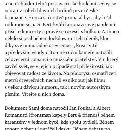
a nepřehlédnutelná postava české hudební scény, se
ocitají v rolích hlavních hrdinů první české
bromance. Honza si čerstvě pronajal byt, aby řešil
rodinnou situaci. Bert kvůli koronavirové pandemii
přišel o koncerty a právě se rozešel s holkou. Zatímco
někdo si psal během lockdownu třeba deník, kluci
díky své mimořádné otevřenosti, kreativitě
a především všudypřítomné ruční kameře natočili
celovečerní romanci o mužském přátelství. Vir, který
zavřel svět, se v jejich případě stal příležitostí, jak
objevovat radost ze života. Na půdorysu osmatřiceti
metrů čtverečních nechali vzniknout jak filmu
s velkou dávkou humoru, tak i novým autorským
písním. Vítejte u nich doma.
Dokument Sami doma natočil Jan Foukal a Albert
Romanutti (frontman kapely Bert & friends) během
karantény v jednom bytě, kde spolu bydleli. Během
tohoto pobytu i natáčeli desku. Během debaty po