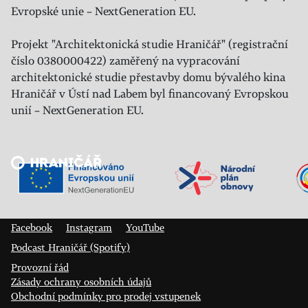
Evropské unie – NextGeneration EU.
Projekt "Architektonická studie Hraničář" (registrační
číslo 0380000422) zaměřený na vypracování
architektonické studie přestavby domu bývalého kina
Hraničář v Ústí nad Labem byl financovaný Evropskou
unií – NextGeneration EU.
Veřejný sál Hraničář, spolek
Prokopa Diviše 1812/7
400 01 Ústí nad Labem
Facebook
Instagram
YouTube
Podcast Hraničář (Spotify)
Provozní řád
Zásady ochrany osobních údajů
Obchodní podmínky pro prodej vstupenek