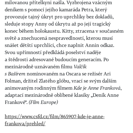
milovanou přítelkyni našla. Vyzbrojena vzácným
deníkem s pomocí jejího kamaráda Petra, který
provozuje tajný úkryt pro uprchlíky bez dokladů,
sleduje stopy Anny od úkrytu až po její tragický
konec během holokaustu. Kitty, ztracena v současném
světě a znechucená nespravedlností, kterou musí
snášet dětští uprchlíci, chce naplnit Annin odkaz.
Svou upřímností předkládá poselství naděje
a štědrosti adresované budoucím generacím. Po
mezinárodně uznávaném filmu
Valčík
s Bašírem
nominovaném na Oscara se režisér Ari
Folman, držitel Zlatého glóbu, vrací se svým dalším
animovaným rodinným filmem
Kde je Anne Franková
,
adaptací mezinárodně oblíbené klasiky „Deník Anne
Frankové“.
(Film Europe)
https://www.csfd.cz/film/865907-kde-je-anne-
frankova/prehled/