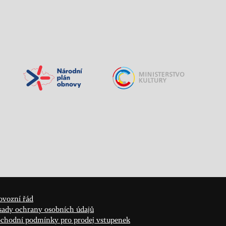
ovozní řád
sady ochrany osobních údajů
chodní podmínky pro prodej vstupenek