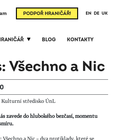
ram
PODPOŘ HRANIČÁŘ!
EN
DE
UK
HRANIČÁŘ
BLOG
KONTAKTY
: Všechno a Nic
00
Kulturní středisko ÚnL
nás zavede do hlubokého bezčasí, momentu
smíru.
 Všechno a Nic – dva protiklady, které se