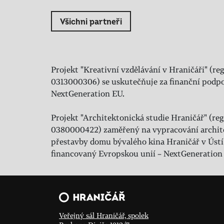
Všichni partneři
Projekt "Kreativní vzdělávání v Hraničáři" (reg
0313000306) se uskutečňuje za finanční podpo
NextGeneration EU.
Projekt "Architektonická studie Hraničář" (regi
0380000422) zaměřený na vypracování archit
přestavby domu bývalého kina Hraničář v Ústí
financovaný Evropskou unií – NextGeneration
Veřejný sál Hraničář, spolek