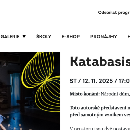
Odebírat prog
GALERIE
ŠKOLY
E-SHOP
PRONÁJMY
Katabasis
ST / 12. 11. 2025 / 17:
Místo konání:
Národní dům, 
Toto autorské představení 
před samotným vznikem ve
V prostoru jsou dvě postavy: