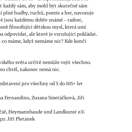
at každý sám, aby mohl být skutečně sám
 plné hudby, ruchů, poezie a her, navozuje
eré jsou každému dobře známé – radost,
asně filozofující dětskou mysl, která umí
ba odpovídat, ale které je vzrušující pokládat.
 co máme, když nemáme nic? Kde končí
vského světa určitě nemůže vejít všechno.
no chtěl, nakonec nemá nic.
dstavení pro všechny od 5 do 105+ let
na Fernandino, Zuzana Smetáčková, Jiří
ičář, Heymannbaude und Landkunst e.V.
n: Jiří Pletánek