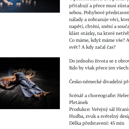
přitahují a přece musí zůst
sebou.
Pohybové představení
nálady a zobrazuje věci, kt
napětí, chtění, snění a souč
klást otázky, na které netře
Co máme, když máme vše? A
svět? A kdy začal čas?
Do jednoho života se z obro
Kdo by však přece jen všech
Česko-německé divadelní pře
Scénář a choreografie: Hele
Pletánek
Produkce: Veřejný sál Hran
Hudba, zvuk a světelný desig
Délka představení: 45 min