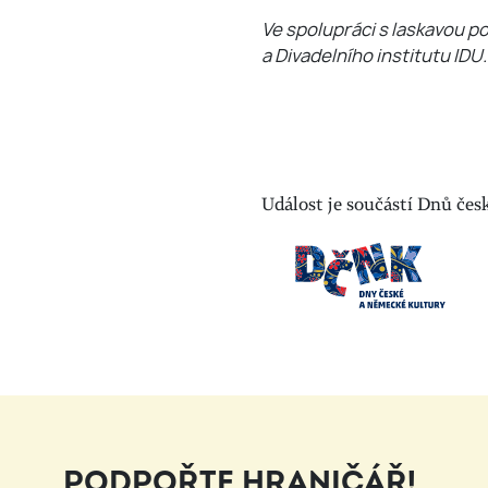
Ve spolupráci s laskavou 
a Divadelního institutu IDU.
Událost je součástí Dnů čes
PODPOŘTE HRANIČÁŘ!