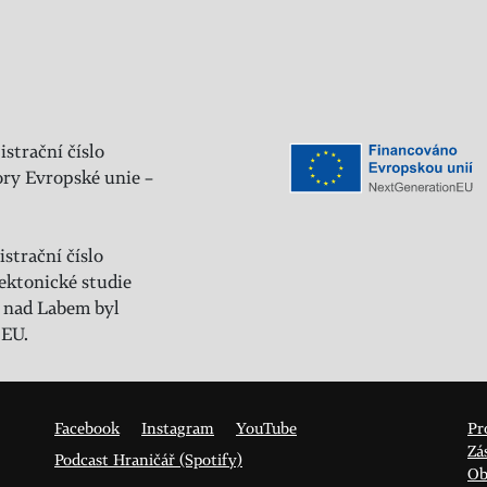
istrační číslo
ry Evropské unie –
strační číslo
ektonické studie
 nad Labem byl
 EU.
Facebook
Instagram
YouTube
Pr
Zá
Podcast Hraničář (Spotify)
Ob