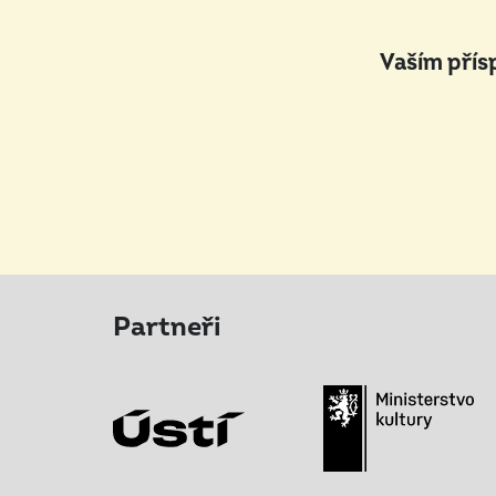
Vaším přís
Partneři