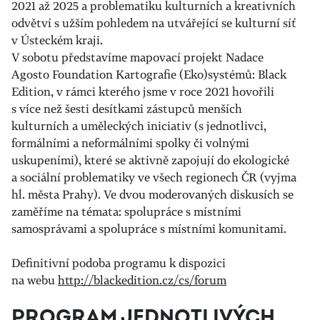
2021 až 2025 a problematiku kulturních a kreativních
odvětví s užším pohledem na utvářející se kulturní síť
v Ústeckém kraji.
V sobotu představíme mapovací projekt Nadace
Agosto Foundation Kartografie (Eko)systémů: Black
Edition, v rámci kterého jsme v roce 2021 hovořili
s více než šesti desítkami zástupců menších
kulturních a uměleckých iniciativ (s jednotlivci,
formálními a neformálními spolky či volnými
uskupeními), které se aktivně zapojují do ekologické
a sociální problematiky ve všech regionech ČR (vyjma
hl. města Prahy). Ve dvou moderovaných diskusích se
zaměříme na témata: spolupráce s místními
samosprávami a spolupráce s místními komunitami.
Definitivní podoba programu k dispozici
na webu
http://blackedition.cz/cs/forum
PROGRAM JEDNOTLIVÝCH