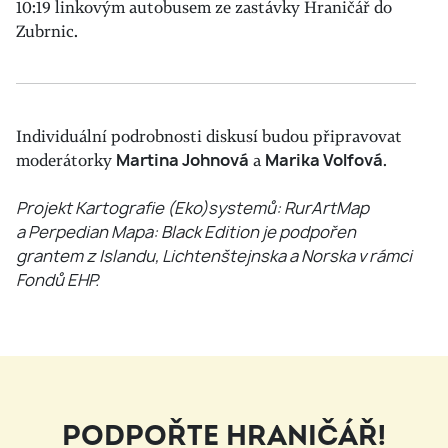
10:19 linkovým autobusem ze zastávky Hraničář do
Zubrnic.
Individuální podrobnosti diskusí budou připravovat
moderátorky
Martina Johnová
a
Marika Volfová
.
Projekt Kartografie (Eko)systemů: RurArtMap
a Perpedian Mapa: Black Edition je podpořen
grantem z Islandu, Lichtenštejnska a Norska v rámci
Fondů EHP.
PODPOŘTE HRANIČÁŘ!