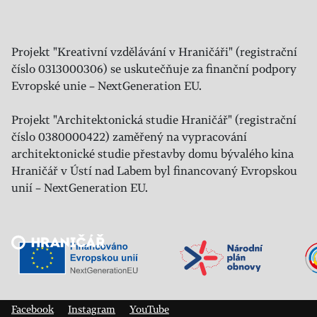
Projekt "Kreativní vzdělávání v Hraničáři" (registrační
číslo 0313000306) se uskutečňuje za finanční podpory
Evropské unie – NextGeneration EU.
Projekt "Architektonická studie Hraničář" (registrační
číslo 0380000422) zaměřený na vypracování
architektonické studie přestavby domu bývalého kina
Hraničář v Ústí nad Labem byl financovaný Evropskou
unií – NextGeneration EU.
Veřejný sál Hraničář, spolek
Prokopa Diviše 1812/7
400 01 Ústí nad Labem
Facebook
Instagram
YouTube