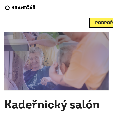
PODPOŘ
Kadeřnický salón