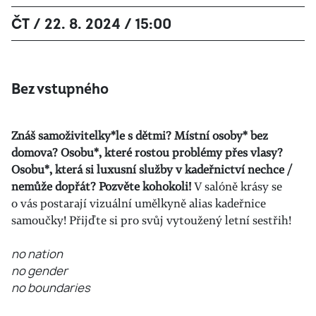
ČT / 22. 8. 2024 / 15:00
Bez vstupného
Znáš samoživitelky*le s dětmi? Místní osoby* bez
domova? Osobu*, které rostou problémy přes vlasy?
Osobu*, která si luxusní služby v kadeřnictví nechce /
nemůže dopřát? Pozvěte kohokoli!
V salóně krásy se
o vás postarají vizuální umělkyně alias kadeřnice
samoučky! Přijďte si pro svůj vytoužený letní sestřih!
no nation
no gender
no boundaries