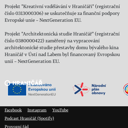
Projekt "Kreativní vzdělávání v Hraničáři" (registrační
číslo 0313000306) se uskutečňuje za finanční podpory
Evropské unie – NextGeneration EU.
Projekt "Architektonická studie Hraničář" (registrační
číslo 0380000422) zaměřený na vypracování
architektonické studie přestavby domu bývalého kina
Hraničář v Ústí nad Labem byl financovaný Evropskou
unií – NextGeneration EU.
Veřejný sál Hraničář, spolek
Prokopa Diviše 1812/7
400 01 Ústí nad Labem
Facebook
Instagram
YouTube
Podcast Hraničář (Spotify)
Provozní řád