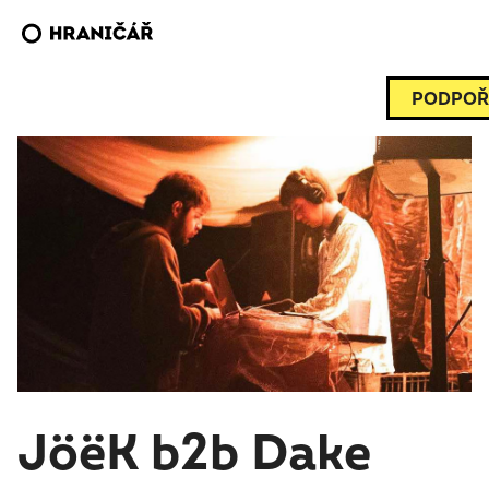
PODPOŘ
JöëK b2b Dake