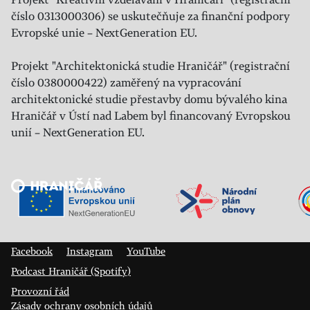
číslo 0313000306) se uskutečňuje za finanční podpory
Evropské unie – NextGeneration EU.
Projekt "Architektonická studie Hraničář" (registrační
číslo 0380000422) zaměřený na vypracování
architektonické studie přestavby domu bývalého kina
Hraničář v Ústí nad Labem byl financovaný Evropskou
unií – NextGeneration EU.
Veřejný sál Hraničář, spolek
Prokopa Diviše 1812/7
400 01 Ústí nad Labem
Facebook
Instagram
YouTube
Podcast Hraničář (Spotify)
Provozní řád
Zásady ochrany osobních údajů