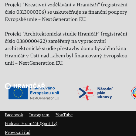
Projekt "Kreativní vzdělávání v Hraničáři" (registrační
číslo 0313000306) se uskutečňuje za finanční podpory
Evropské unie – NextGeneration EU.
Projekt "Architektonická studie Hraničář" (registrační
číslo 0380000422) zaměřený na vypracování
architektonické studie přestavby domu bývalého kina
Hraničář v Ústí nad Labem byl financovaný Evropskou
unií – NextGeneration EU.
Veřejný sál Hraničář, spolek
Prokopa Diviše 1812/7
400 01 Ústí nad Labem
Facebook
Instagram
YouTube
Podcast Hraničář (Spotify)
Provozní řád