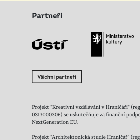
Partneři
Všichni partneři
Projekt "Kreativní vzdělávání v Hraničáři" (reg
0313000306) se uskutečňuje za finanční podpo
NextGeneration EU.
Projekt "Architektonická studie Hraničář" (regi