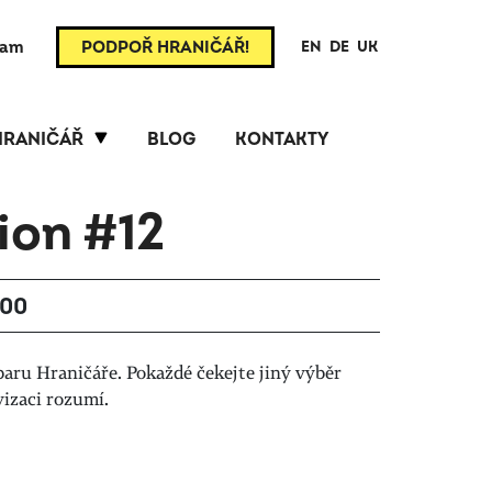
ram
PODPOŘ HRANIČÁŘ!
EN
DE
UK
HRANIČÁŘ
BLOG
KONTAKTY
ion #12
:00
baru Hraničáře. Pokaždé čekejte jiný výběr
vizaci rozumí.