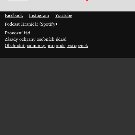
Prokopa Diviše 1812/7
400 01 Ústí nad Labem
Facebook
Instagram
YouTube
Podcast Hraničář (Spotify)
Provozní řád
Zásady ochrany osobních údajů
Obchodní podmínky pro prodej vstupenek