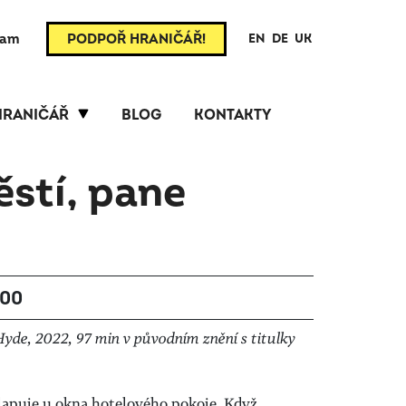
ram
PODPOŘ HRANIČÁŘ!
EN
DE
UK
HRANIČÁŘ
BLOG
KONTAKTY
stí, pane
:00
 Hyde, 2022, 97 min v původním znění s titulky
apuje u okna hotelového pokoje. Když