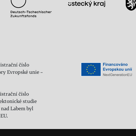
istrační číslo
ry Evropské unie –
strační číslo
ektonické studie
 nad Labem byl
 EU.