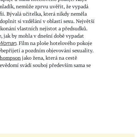
 mladík, nemůže zprvu uvěřit, že vypadá
fii. Bývalá učitelka, která nikdy neměla
doplnit si vzdělání v oblasti sexu. Největší
konání vlastních nejistot a předsudků.
, jak by mohla v dnešní době vypadat
 Woman
. Film na ploše hotelového pokoje
ebepřijetí a pozdním objevování sexuality.
hompson
jako žena, která na cestě
evědomí svádí souboj především sama se