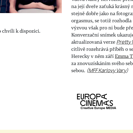
na její dveře zaťuká krásný
stejně dobře jako na fotogra
orgasmus, se totiž rozhodla 
výzvou však pro ni bude pře
chvíli k dispozici.
Konverzační snímek ukazuje
aktualizovaná verze
Pretty
citlivě rozehrává příběh o s
Herecky v něm září
Emma T
za znovuzískáním svého seb
sebou.
(
MFF Karlovy Vary
)