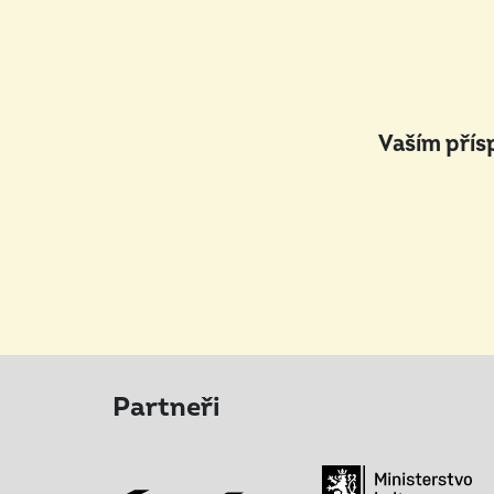
Vaším přís
Partneři