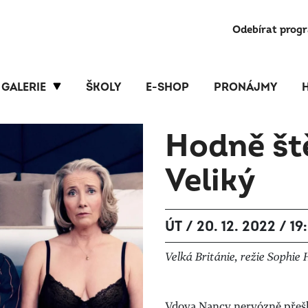
Odebírat prog
GALERIE
ŠKOLY
E-SHOP
PRONÁJMY
Hodně ště
Veliký
ÚT / 20. 12. 2022 / 19
Velká Británie, režie Sophie
Vdova Nancy nervózně přešl