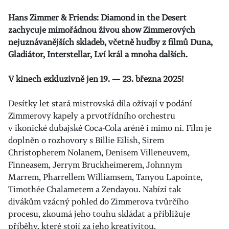
Hans Zimmer & Friends: Diamond in the Desert
zachycuje mimořádnou živou show
Zimmerových
nejuznávanějších skladeb, včetně hudby z filmů Duna,
Gladiátor, Interstellar, Lví král a mnoha dalších.
V kinech exkluzivně jen 19. — 23. března 2025!
Desítky let stará mistrovská díla ožívají v podání
Zimmerovy kapely a prvotřídního orchestru
v ikonické dubajské Coca-Cola aréně i mimo ni. Film je
doplněn o rozhovory s Billie Eilish, Sirem
Christopherem Nolanem, Denisem Villeneuvem,
Finneasem, Jerrym Bruckheimerem, Johnnym
Marrem, Pharrellem Williamsem, Tanyou Lapointe,
Timothée Chalametem a Zendayou. Nabízí tak
divákům vzácný pohled do Zimmerova tvůrčího
procesu, zkoumá jeho touhu skládat a přibližuje
příběhy, které stojí za jeho kreativitou.