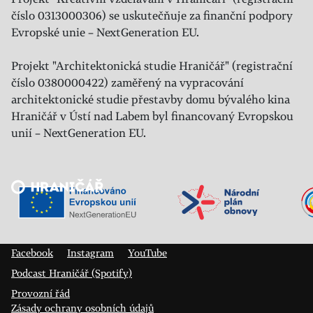
číslo 0313000306) se uskutečňuje za finanční podpory
Evropské unie – NextGeneration EU.
Projekt "Architektonická studie Hraničář" (registrační
číslo 0380000422) zaměřený na vypracování
architektonické studie přestavby domu bývalého kina
Hraničář v Ústí nad Labem byl financovaný Evropskou
unií – NextGeneration EU.
Veřejný sál Hraničář, spolek
Prokopa Diviše 1812/7
400 01 Ústí nad Labem
Facebook
Instagram
YouTube
Podcast Hraničář (Spotify)
Provozní řád
Zásady ochrany osobních údajů