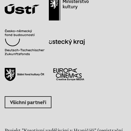
Všichni partneři
Projekt "Kreativní vzdělávání v Hraničáři" (registrační