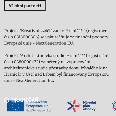
Všichni partneři
Projekt "Kreativní vzdělávání v Hraničáři" (registrační
číslo 0313000306) se uskutečňuje za finanční podpory
Evropské unie – NextGeneration EU.
Projekt "Architektonická studie Hraničář" (registrační
číslo 0380000422) zaměřený na vypracování
architektonické studie přestavby domu bývalého kina
Hraničář v Ústí nad Labem byl financovaný Evropskou
unií – NextGeneration EU.
Veřejný sál Hraničář, spolek
Prokopa Diviše 1812/7