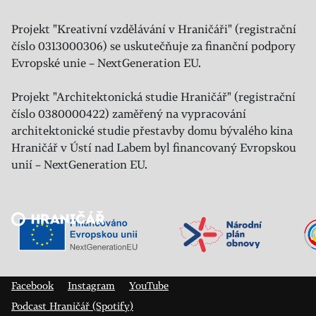
Projekt "Kreativní vzdělávání v Hraničáři" (registrační
číslo 0313000306) se uskutečňuje za finanční podpory
Evropské unie – NextGeneration EU.
Projekt "Architektonická studie Hraničář" (registrační
číslo 0380000422) zaměřený na vypracování
architektonické studie přestavby domu bývalého kina
Hraničář v Ústí nad Labem byl financovaný Evropskou
unií – NextGeneration EU.
Veřejný sál Hraničář, spolek
Prokopa Diviše 1812/7
400 01 Ústí nad Labem
Facebook
Instagram
YouTube
Podcast Hraničář (Spotify)