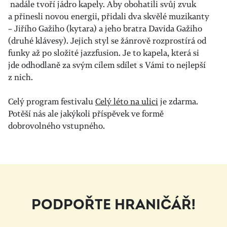
nadále tvoří jádro kapely. Aby obohatili svůj zvuk
a přinesli novou energii, přidali dva skvělé muzikanty
– Jiřího Gažiho (kytara) a jeho bratra Davida Gažiho
(druhé klávesy). Jejich styl se žánrově rozprostírá od
funky až po složité jazzfusion. Je to kapela, která si
jde odhodlaně za svým cílem sdílet s Vámi to nejlepší
z nich.
Celý program festivalu
Celý léto na ulici
je zdarma.
Potěší nás ale jakýkoli příspěvek ve formě
dobrovolného vstupného.
PODPOŘTE HRANIČÁŘ!