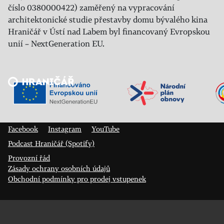
číslo 0380000422) zaměřený na vypracování
architektonické studie přestavby domu bývalého kina
Hraničář v Ústí nad Labem byl financovaný Evropskou
unií – NextGeneration EU.
Veřejný sál Hraničář, spolek
Prokopa Diviše 1812/7
400 01 Ústí nad Labem
Facebook
Instagram
YouTube
Podcast Hraničář (Spotify)
Provozní řád
Zásady ochrany osobních údajů
Obchodní podmínky pro prodej vstupenek